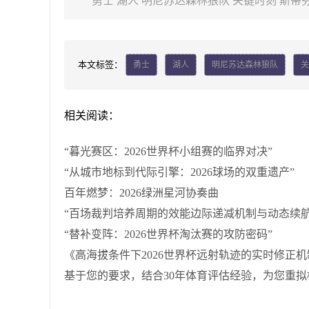
勇士
湖人
明尼苏达森林狼队
关键时刻
斯蒂芬
本文标签：
勇士
湖人
明尼苏达森林狼队
关
相关阅读：
“暮光赛区：2026世界杯小组赛的临界对决”
“从城市地标到代际引擎：2026球场的双重遗产”
百年燃梦：2026绿洲星河协奏曲
“百场裁判培养周期的效能边际递减机制与动态续航
“替补变阵：2026世界杯淘汰赛的攻防密码”
《高海拔条件下2026世界杯远射轨迹的实时修正
基于您的要求，结合30年体育评估经验，为您重拟