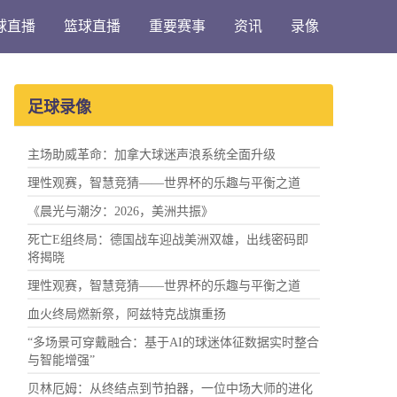
球直播
篮球直播
重要赛事
资讯
录像
足球录像
主场助威革命：加拿大球迷声浪系统全面升级
理性观赛，智慧竞猜——世界杯的乐趣与平衡之道
《晨光与潮汐：2026，美洲共振》
死亡E组终局：德国战车迎战美洲双雄，出线密码即
将揭晓
理性观赛，智慧竞猜——世界杯的乐趣与平衡之道
血火终局燃新祭，阿兹特克战旗重扬
“多场景可穿戴融合：基于AI的球迷体征数据实时整合
与智能增强”
贝林厄姆：从终结点到节拍器，一位中场大师的进化