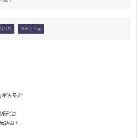
·库里
键时刻
斯蒂芬·库里
评估模型”
机制研究》
标题如下：